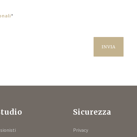
onali
*
INVIA
Studio
Sicurezza
sionisti
Privacy