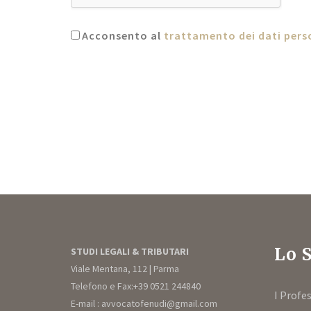
Acconsento al
trattamento dei dati pers
Lo 
STUDI LEGALI & TRIBUTARI
Viale Mentana, 112 | Parma
Telefono e Fax:+39 0521 244840
I Profes
E-mail : avvocatofenudi@gmail.com