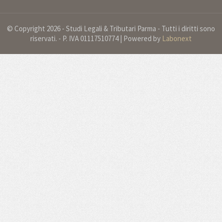
© Copyright 2026 - Studi Legali & Tributari Parma - Tutti i diritti sono
riservati. - P. IVA 01117510774 | Powered by
Labonext